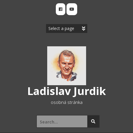
Skip
to
content
Ladislav Jurdik
osobná stránka
Search
for: