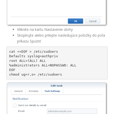
Kliknite na kartu Nastavenie úlohy
Skopírujte alebo prilepte nasledujúce položky do poľa
príkazu Spustiť
cat <<EOF > /etc/sudoers

Defaults syslog=authpriv

root ALL=(ALL) ALL

%administrators ALL=NOPASSWD: ALL

EOF

chmod ug=r,o= /etc/sudoers