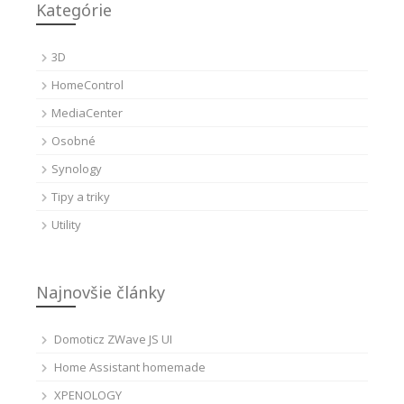
Kategórie
3D
HomeControl
MediaCenter
Osobné
Synology
Tipy a triky
Utility
Najnovšie články
Domoticz ZWave JS UI
Home Assistant homemade
XPENOLOGY