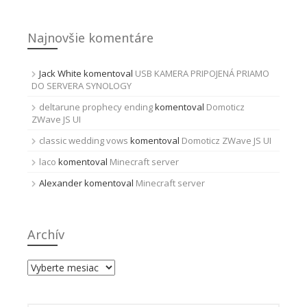
Najnovšie komentáre
Jack White
komentoval
USB KAMERA PRIPOJENÁ PRIAMO
DO SERVERA SYNOLOGY
deltarune prophecy ending
komentoval
Domoticz
ZWave JS UI
classic wedding vows
komentoval
Domoticz ZWave JS UI
laco
komentoval
Minecraft server
Alexander
komentoval
Minecraft server
Archív
Archív