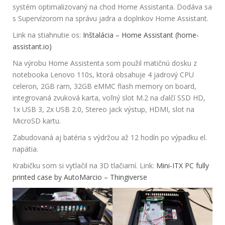
systém optimalizovaný na chod Home Assistanta. Dodáva sa
s Supervízorom na správu jadra a doplnkov Home Assistant.
Link na stiahnutie os:
Inštalácia – Home Assistant (home-
assistant.io)
Na výrobu Home Assistenta som použil matičnú dosku z
notebooka Lenovo 110s, ktorá obsahuje 4 jadrový CPU
celeron, 2GB ram, 32GB eMMC flash memory on board,
integrovaná zvuková karta, voľný slot M.2 na ďalčí SSD HD,
1x USB 3, 2x USB 2.0, Stereo jack výstup, HDMI, slot na
MicroSD kartu.
Zabudovaná aj batéria s výdržou až 12 hodín po výpadku el.
napätia.
Krabičku som si vytlačil na 3D tlačiarní. Link:
Mini-ITX PC fully
printed case by AutoMarcio – Thingiverse