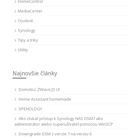
HomeControl
MediaCenter
Osobné
Synology
Tipy a triky
Utility
Najnovšie články
Domoticz ZWave JS UI
Home Assistant homemade
XPENOLOGY
Ako získať prístup k Synology NAS DSM7 ako
administrátor alebo superužívateľ pomocou WinSCP
Downgrade DSM z verzie 7 na verziu 6