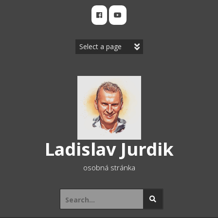
Skip
to
content
Ladislav Jurdik
osobná stránka
Search
for: