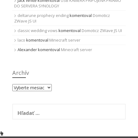
Jack White
komentoval
USB KAMERA PRIPOJENÁ PRIAMO
DO SERVERA SYNOLOGY
deltarune prophecy ending
komentoval
Domoticz
ZWave JS UI
classic wedding vows
komentoval
Domoticz ZWave JS UI
laco
komentoval
Minecraft server
Alexander
komentoval
Minecraft server
Archív
Archív
Hľadať: