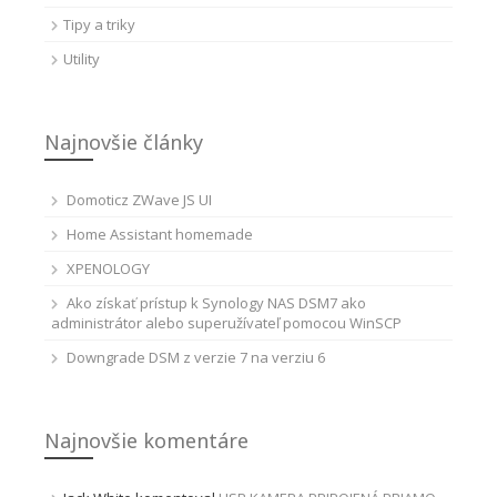
Tipy a triky
Utility
Najnovšie články
Domoticz ZWave JS UI
Home Assistant homemade
XPENOLOGY
Ako získať prístup k Synology NAS DSM7 ako
administrátor alebo superužívateľ pomocou WinSCP
Downgrade DSM z verzie 7 na verziu 6
Najnovšie komentáre