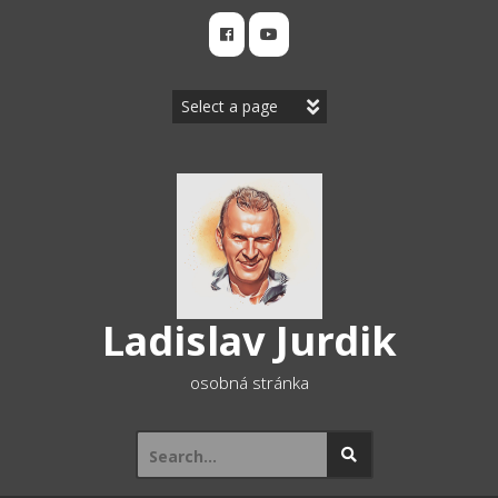
Skip
to
content
Ladislav Jurdik
osobná stránka
Search
for: