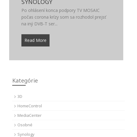
SYNOLOGY
Po ohlásení konca podpory TV MOSAIC
počas corona krízy som sa rozhodol prejsť
na iný DVB-T ser...
Read More
Kategórie
3D
HomeControl
MediaCenter
Osobné
Synology