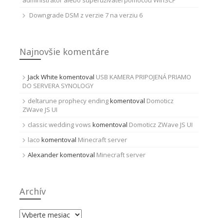
administrátor alebo superužívateľ pomocou WinSCP
Downgrade DSM z verzie 7 na verziu 6
Najnovšie komentáre
Jack White
komentoval
USB KAMERA PRIPOJENÁ PRIAMO
DO SERVERA SYNOLOGY
deltarune prophecy ending
komentoval
Domoticz
ZWave JS UI
classic wedding vows
komentoval
Domoticz ZWave JS UI
laco
komentoval
Minecraft server
Alexander
komentoval
Minecraft server
Archív
Archív