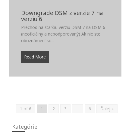
Downgrade DSM z verzie 7 na
verziu 6
Prechod na staršiu verziu DSM 7 na DSM 6
(neoficiálny a nepodporovaný) Ak nie ste
oboznámení so...
Read More
1 of 6
1
2
3
…
6
Ďalej »
Kategórie