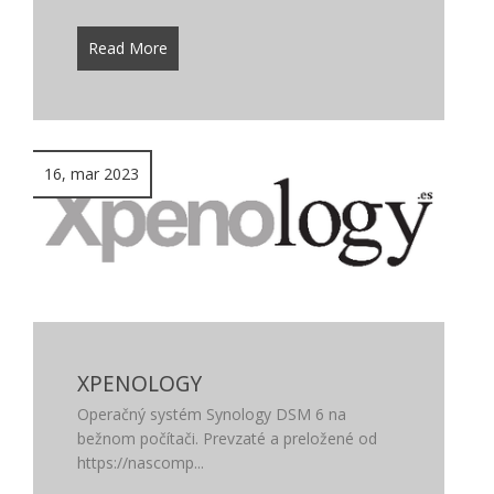
Read More
16, mar 2023
XPENOLOGY
Operačný systém Synology DSM 6 na
bežnom počítači. Prevzaté a preložené od
https://nascomp...