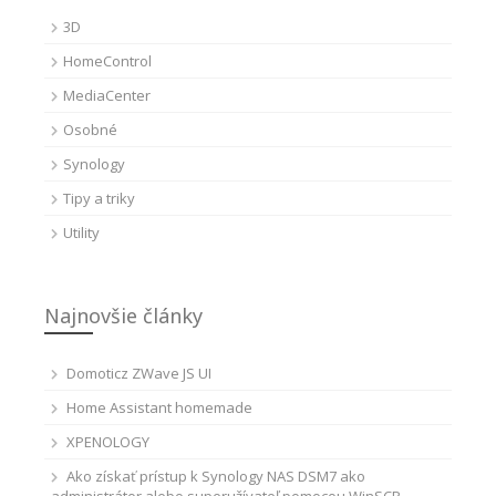
3D
HomeControl
MediaCenter
Osobné
Synology
Tipy a triky
Utility
Najnovšie články
Domoticz ZWave JS UI
Home Assistant homemade
XPENOLOGY
Ako získať prístup k Synology NAS DSM7 ako