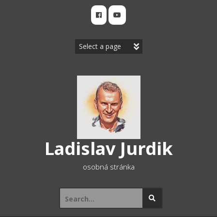
Skip
to
content
Ladislav Jurdik
osobná stránka
Search
for: