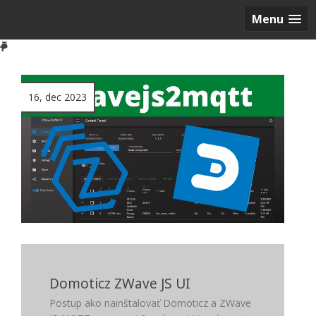
Menu
16, dec 2023
Domoticz ZWave JS UI
Postup ako nainštalovať Domoticz a ZWave