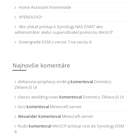
Home Assistant homemade
XPENOLOGY
Ako získať prístup k Synology NAS DSM7 ako
administrátor alebo superužívateľ pomocou WinSCP
Downgrade DSM z verzie 7 na verziu 6
Najnovšie komentáre
deltarune prophecy ending
komentoval
Domoticz
ZWave JS UI
classic wedding vows
komentoval
Domoticz ZWave JS UI
laco
komentoval
Minecraft server
Alexander
komentoval
Minecraft server
Rudo
komentoval
WinSCP prístup root do Synology DSM
6