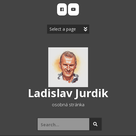
Skip
to
content
Ladislav Jurdik
osobná stránka
Search
for: