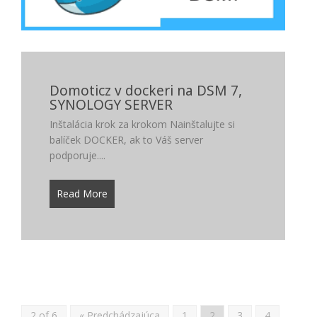
Domoticz v dockeri na DSM 7,
SYNOLOGY SERVER
Inštalácia krok za krokom Nainštalujte si
balíček DOCKER, ak to Váš server
podporuje....
Read More
2 of 6
« Predchádzajúca
1
2
3
4