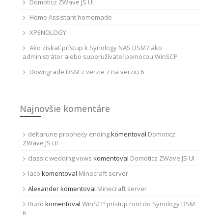
Domoticz ZWave JS UI
Home Assistant homemade
XPENOLOGY
Ako získať prístup k Synology NAS DSM7 ako
administrátor alebo superužívateľ pomocou WinSCP
Downgrade DSM z verzie 7 na verziu 6
Najnovšie komentáre
deltarune prophecy ending
komentoval
Domoticz
ZWave JS UI
classic wedding vows
komentoval
Domoticz ZWave JS UI
laco
komentoval
Minecraft server
Alexander
komentoval
Minecraft server
Rudo
komentoval
WinSCP prístup root do Synology DSM
6