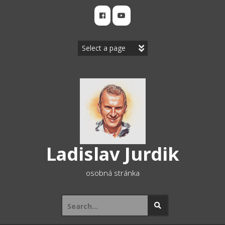
Skip
to
content
Ladislav Jurdik
osobná stránka
Search
for: